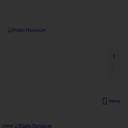
1
menu
close