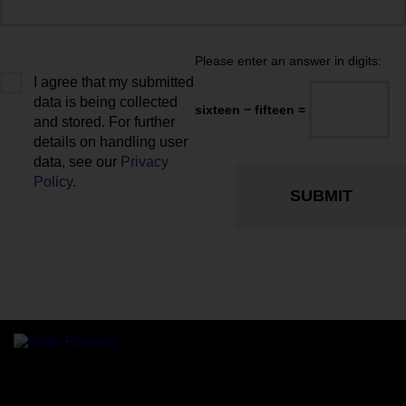
Please enter an answer in digits:
I agree that my submitted
data is being collected
sixteen − fifteen =
and stored. For further
details on handling user
data, see our
Privacy
Policy
.
Rádio online Rádio Renascer a transmitir para todo o mundo,
24/7 de Sanfins, Valpaços.