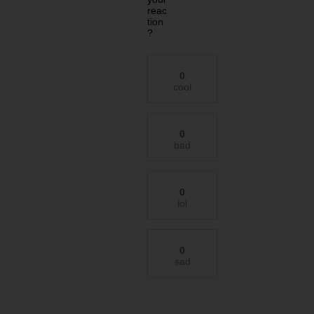
reac
tion
?
0
cool
0
bad
0
lol
0
sad