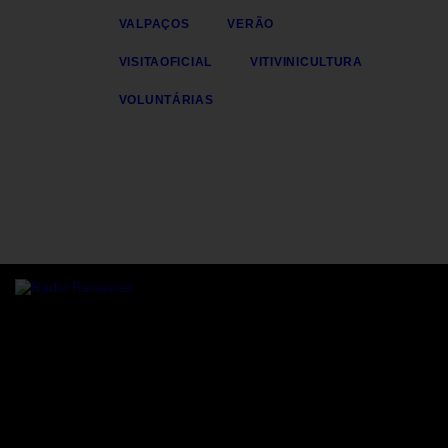
VALPAÇOS
VERÃO
VISITAOFICIAL
VITIVINICULTURA
VOLUNTÁRIAS
Rádio online Rádio Renascer a transmitir para todo o mundo,
24/7 de Sanfins, Valpaços.
Residência sénior
Sanfins, Valpaços
Some description text for this item
Mantenha-se a par da programaç ao da Rádio renascer.