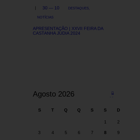
30 — 10
DESTAQUES,
NOTÍCIAS
APRESENTAÇÃO | XXVII FEIRA DA
CASTANHA JUDIA 2024
Agosto 2026
«
Ma
i
S
T
Q
Q
S
S
D
1
2
3
4
5
6
7
8
9