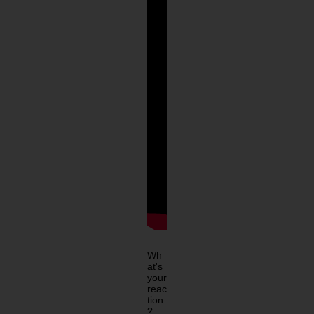
Wh
at's
your
reac
tion
?