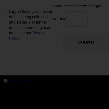
Please enter an answer in digits:
I agree that my submitted
data is being collected
20 − 9 =
and stored. For further
details on handling user
data, see our
Privacy
Policy
.
Rádio online Rádio Renascer a transmitir para todo o mundo,
24/7 de Sanfins, Valpaços.
Residência sénior
Sanfins, Valpaços