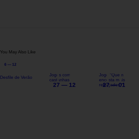
You May Also Like
6 — 12
Jogos com
Jogo “Quem
Desfile de Verão
castanhas
encesta mais
27 — 12
27 — 01
rebuçados?”