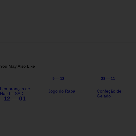
You May Also Like
9 — 12
28 — 11
Lembranças de
Jogo do Rapa
Confeção de
Natal – SAD
Gelado
12 — 01