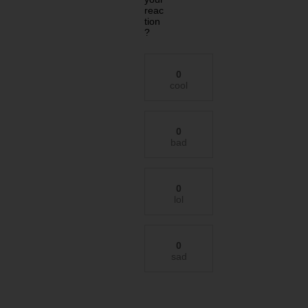
reac
tion
?
0
cool
0
bad
0
lol
0
sad