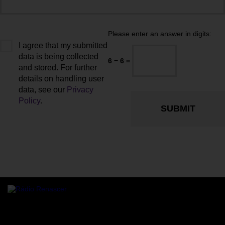
Please enter an answer in digits:
I agree that my submitted
data is being collected
6 − 6 =
and stored. For further
details on handling user
data, see our
Privacy
Policy
.
Rádio online Rádio Renascer a transmitir para todo o mundo,
24/7 de Sanfins, Valpaços.