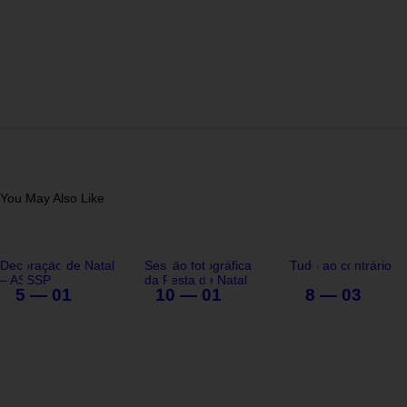
You May Also Like
Decoração de Natal
Sessão fotográfica
Tudo ao contrário
– ASSSP
da Festa de Natal
5 — 01
10 — 01
8 — 03