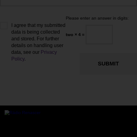
Please enter an answer in digits:
I agree that my submitted
data is being collected
two × 4 =
and stored. For further
details on handling user
data, see our
Privacy
Policy
.
Rádio online Rádio Renascer a transmitir para todo o mundo,
24/7 de Sanfins, Valpaços.