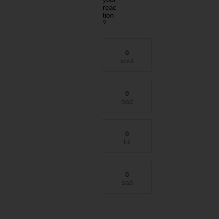
reac
tion
?
0
cool
0
bad
0
lol
0
sad