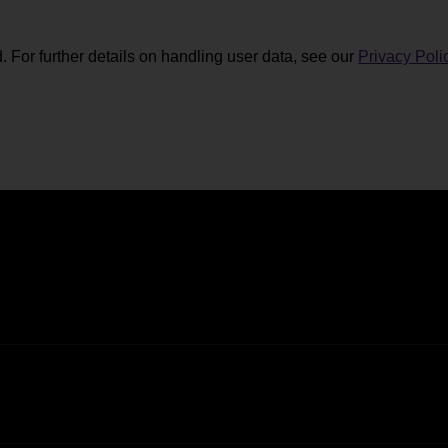
. For further details on handling user data, see our
Privacy Poli
Residência sénior
mundo, 24/7
Sanfins, Valpaços
Some description text for this
Mantenha-se a par da progra