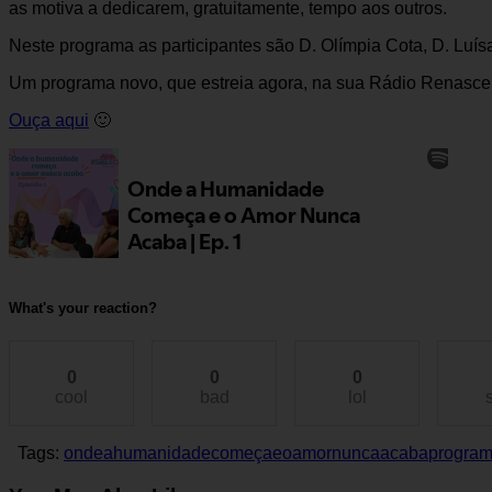
as motiva a dedicarem, gratuitamente, tempo aos outros.
Neste programa as participantes são D. Olímpia Cota, D. Luís
Um programa novo, que estreia agora, na sua Rádio Renasce
Ouça aqui
🙂
What's your reaction?
0
0
0
cool
bad
lol
Tags:
ondeahumanidadecomeçaeoamornuncaacaba
progra