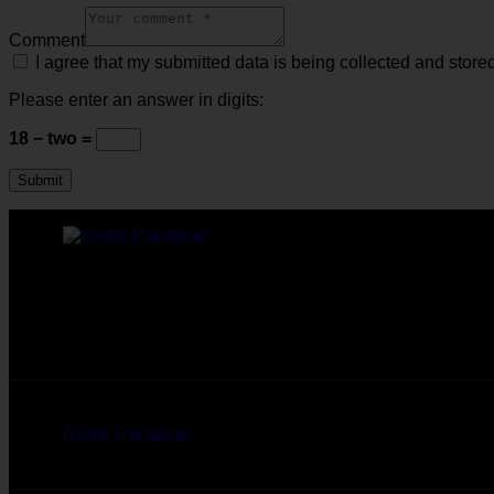
Comment
I agree that my submitted data is being collected and stored
Please enter an answer in digits:
18 − two =
Rádio online Rádio Renascer a transmitir para todo o 
de Sanfins, Valpaços.
Rádio Renascer
© 2026. Todos os direitos reservados.