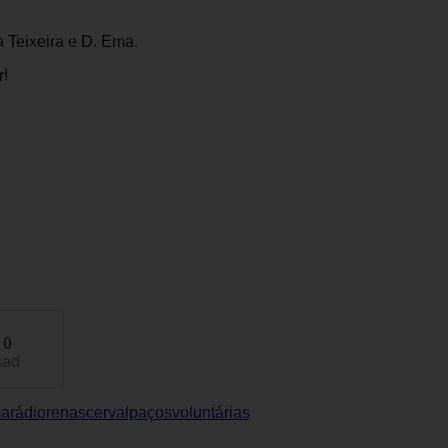
a Teixeira e D. Ema.
r!
0
sad
ma
rádiorenascer
valpaços
voluntárias