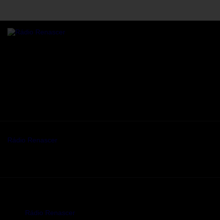
Rádio online Rádio Renascer a transmitir para todo o mundo,
24/7 de Sanfins, Valpaços.
Residência sénior
Sanfins, Valpaços
Some description text for this item
Mantenha-se a par da programaç ao da Rádio renascer.
Rádio Renascer
© 2026. Todos os direitos reservados.
Rádio Renascer
© 2026. Todos os direitos reservados.