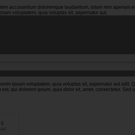
ptatem accusantium doloremque laudantium, totam rem aperiam eaq
psam voluptatem, quia voluptas sit, aspernatur aut.
 enim ipsam voluptatem, quia voluptas sit, aspernatur aut odit. 
t, qui dolorem ipsum, quia dolor sit, amet, consectetur. Sed ut 
0
sad