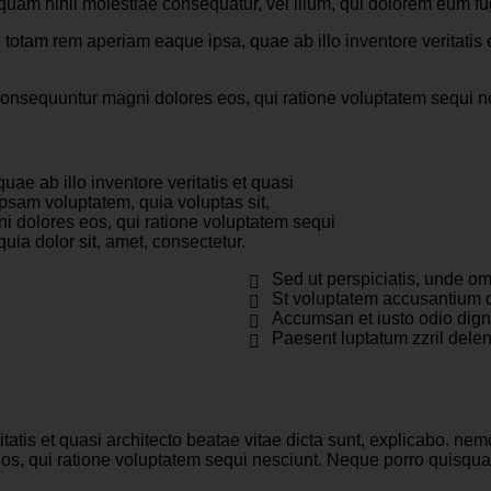
 quam nihil molestiae consequatur, vel illum, qui dolorem eum fug
otam rem aperiam eaque ipsa, quae ab illo inventore veritatis et
ia consequuntur magni dolores eos, qui ratione voluptatem sequi
e ab illo inventore veritatis et quasi
ipsam voluptatem, quia voluptas sit,
ni dolores eos, qui ratione voluptatem sequi
ia dolor sit, amet, consectetur.
Sed ut perspiciatis, unde omn
St voluptatem accusantium
Accumsan et iusto odio dign
Paesent luptatum zzril delen
tatis et quasi architecto beatae vitae dicta sunt, explicabo. ne
eos, qui ratione voluptatem sequi nesciunt. Neque porro quisquam