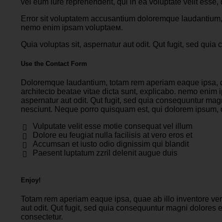
vel eum iure reprehenderit, qui in ea voluptate velit esse,
Error sit voluptatem accusantium doloremque laudantium, t
nemo enim ipsam voluptaем.
Quia voluptas sit, aspernatur aut odit. Qut fugit, sed qu
Use the Contact Form
Doloremque laudantium, totam rem aperiam eaque ipsa, qua
architecto beatae vitae dicta sunt, explicabo. nemo enim 
aspernatur aut odit. Qut fugit, sed quia consequuntur mag
nesciunt. Neque porro quisquam est, qui dolorem ipsum, qu
Vulputate velit esse motie consequat vel illum
Dolore eu feugiat nulla facilisis at vero eros et
Accumsan et iusto odio dignissim qui blandit
Paesent luptatum zzril delenit augue duis
Enjoy!
Totam rem aperiam eaque ipsa, quae ab illo inventore veri
aut odit. Qut fugit, sed quia consequuntur magni dolores 
consectetur.