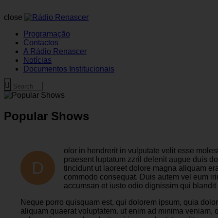
close
Programação
Contactos
A Rádio Renascer
Notícias
Documentos Institucionais
Popular Shows
olor in hendrerit in vulputate velit esse moles
praesent luptatum zzril delenit augue duis do
D
tincidunt ut laoreet dolore magna aliquam erat
commodo consequat. Duis autem vel eum iriure d
accumsan et iusto odio dignissim qui blandit p
Neque porro quisquam est, qui dolorem ipsum, quia dolor 
aliquam quaerat voluptatem. ut enim ad minima veniam, q