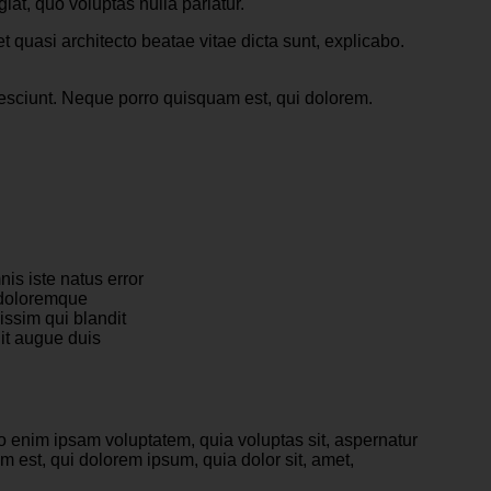
iat, quo voluptas nulla pariatur.
 quasi architecto beatae vitae dicta sunt, explicabo.
 nesciunt. Neque porro quisquam est, qui dolorem.
is iste natus error
 doloremque
issim qui blandit
it augue duis
mo enim ipsam voluptatem, quia voluptas sit, aspernatur
 est, qui dolorem ipsum, quia dolor sit, amet,