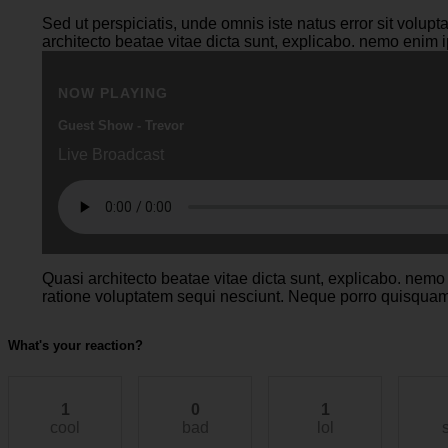
Sed ut perspiciatis, unde omnis iste natus error sit volu
architecto beatae vitae dicta sunt, explicabo. nemo enim i
NOW PLAYING
NOW PLAYING
Guest Show - Trevor
In My Mind
Live Broadcast
Live Broadcast
Quasi architecto beatae vitae dicta sunt, explicabo. nemo
ratione voluptatem sequi nesciunt. Neque porro quisquam es
What's your reaction?
1
0
1
cool
bad
lol