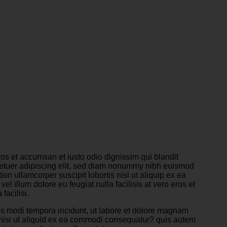
 eros et accumsan et iusto odio dignissim qui blandit
ectetuer adipiscing elit, sed diam nonummy nibh euismod
on ullamcorper suscipit lobortis nisl ut aliquip ex ea
 illum dolore eu feugiat nulla facilisis at vero eros et
facilisi.
us modi tempora incidunt, ut labore et dolore magnam
 nisi ut aliquid ex ea commodi consequatur? quis autem