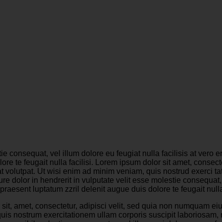
tie consequat, vel illum dolore eu feugiat nulla facilisis at vero
lore te feugait nulla facilisi. Lorem ipsum dolor sit amet, cons
 volutpat. Ut wisi enim ad minim veniam, quis nostrud exerci tati
olor in hendrerit in vulputate velit esse molestie consequat, vel
raesent luptatum zzril delenit augue duis dolore te feugait nulla 
sit, amet, consectetur, adipisci velit, sed quia non numquam ei
uis nostrum exercitationem ullam corporis suscipit laboriosam,