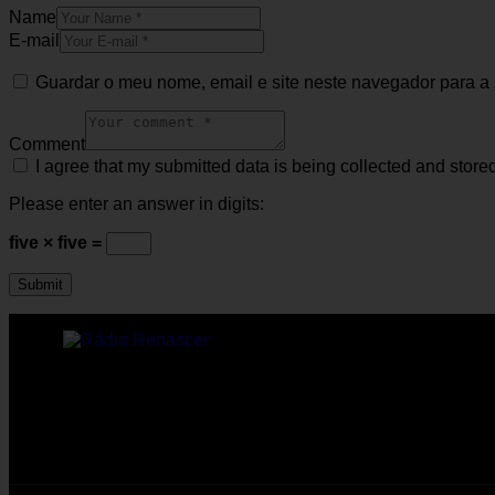
Name
E-mail
Guardar o meu nome, email e site neste navegador para a
Comment
I agree that my submitted data is being collected and stored
Please enter an answer in digits:
five × five =
Rádio online Rádio Renascer a transmitir para todo o 
de Sanfins, Valpaços.