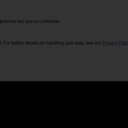
 próxima vez que eu comentar.
. For further details on handling user data, see our
Privacy Poli
Residência sénior
mundo, 24/7
Sanfins, Valpaços
Some description text for this
Mantenha-se a par da progra