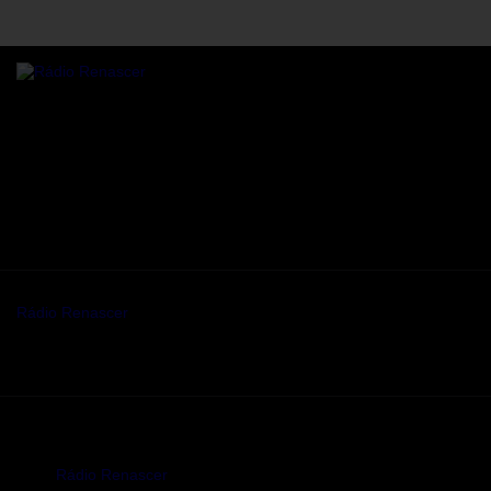
Rádio online Rádio Renascer a transmitir para todo o mundo,
24/7 de Sanfins, Valpaços.
Residência sénior
Sanfins, Valpaços
Some description text for this item
Mantenha-se a par da programaç ao da Rádio renascer.
Rádio Renascer
© 2026. Todos os direitos reservados.
Rádio Renascer
© 2026. Todos os direitos reservados.