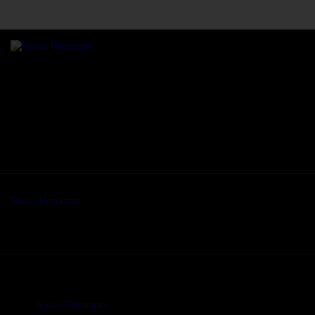
Rádio online Rádio Renascer a transmitir para todo o mundo,
24/7 de Sanfins, Valpaços.
Residência sénior
Sanfins, Valpaços
Some description text for this item
Mantenha-se a par da programaç ao da Rádio renascer.
Rádio Renascer
© 2026. Todos os direitos reservados.
Rádio Renascer
© 2026. Todos os direitos reservados.