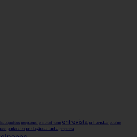
entrevista
entrevistas
discospedidos
emigrantes
entretenimento
escritor
parkinson
produçãocastanha
caba
programa
valpaços