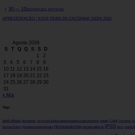
30 — 10
DESTAQUES,
NOTÍCIAS
APRESENTAÇÃO | XXVII FEIRA DA CASTANHA JUDIA 2024
Agosto 2026
S
T
Q
Q
S
S
D
1
2
3
4
5
6
7
8
9
10
11
12
13
14
15
16
17
18
19
20
21
22
23
24
25
26
27
28
29
30
31
« Mai
Tags
agricultura
alzheimer
associaçãodesolidariedadesocialsãopedro
bajatt
CAMI
certame
c
IPSS
HistóriasdeVida
farmacêutico
feiradacastanhajudia
iniciativaliberal
livro
municí