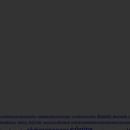
desporto
onselheirosdemissionários
cuidadosatercomocalor
cvrtrásosmontes
destruição
notícias
piovalpaços
música
novoconselhogeral
ondeahumanidadecomeçaeoamornuncaa
sénior