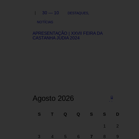
30 — 10
DESTAQUES,
NOTÍCIAS
APRESENTAÇÃO | XXVII FEIRA DA
CASTANHA JUDIA 2024
Agosto 2026
«
Ma
i
S
T
Q
Q
S
S
D
1
2
3
4
5
6
7
8
9